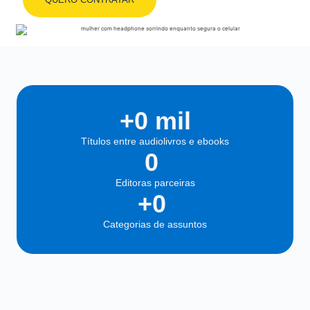
+
0
 mil
Títulos entre audiolivros e ebooks
0
Editoras parceiras
+
0
Categorias de assuntos