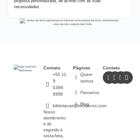
proposta personalizada, de acordo com as suas
necessidades.
Contato
Páginas
Contato
+55 11
Quem
9
somos
5388-
Parceiros
8998
Blog
bibliotecas@tocalivros.com
Nosso
atendimento
é de
segunda à
sexta-feira,