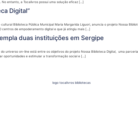
 No entanto, a Tocalivros possui uma solução eficaz […]
ca Digital”
ltural Biblioteca Pública Municipal Maria Margarida Liguori, anuncia o projeto Nossa Biblio
0 centros de empoderamento digital e que já atingiu mais […]
ntempla duas instituições em Sergipe
 do universo on-line está entre os objetivos do projeto Nossa Biblioteca Digital, uma parcer
ar oportunidades e estimular a transformação social e […]