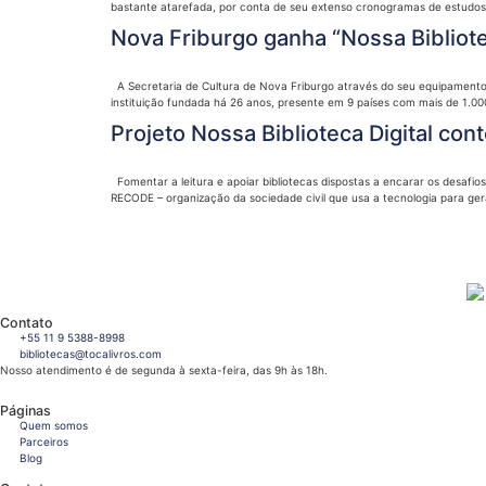
bastante atarefada, por conta de seu extenso cronogramas de estudos.
Nova Friburgo ganha “Nossa Bibliote
A Secretaria de Cultura de Nova Friburgo através do seu equipamento cu
instituição fundada há 26 anos, presente em 9 países com mais de 1.00
Projeto Nossa Biblioteca Digital co
Fomentar a leitura e apoiar bibliotecas dispostas a encarar os desafios
RECODE – organização da sociedade civil que usa a tecnologia para ger
Contato
+55 11 9 5388-8998
bibliotecas@tocalivros.com
Nosso atendimento é de segunda à sexta-feira, das 9h às 18h.
Páginas
Quem somos
Parceiros
Blog