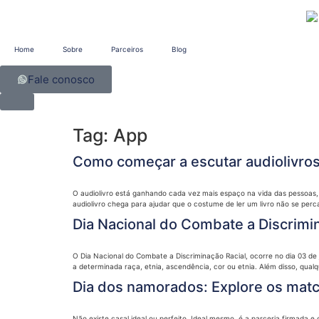
Home
Sobre
Parceiros
Blog
Fale conosco
Tag:
App
Como começar a escutar audiolivro
O audiolivro está ganhando cada vez mais espaço na vida das pessoas, 
audiolivro chega para ajudar que o costume de ler um livro não se perca
Dia Nacional do Combate a Discrimi
O Dia Nacional do Combate a Discriminação Racial, ocorre no dia 03 de j
a determinada raça, etnia, ascendência, cor ou etnia. Além disso, qualq
Dia dos namorados: Explore os match
Não existe casal ideal ou perfeito. Ideal mesmo, é a parceria firmada 