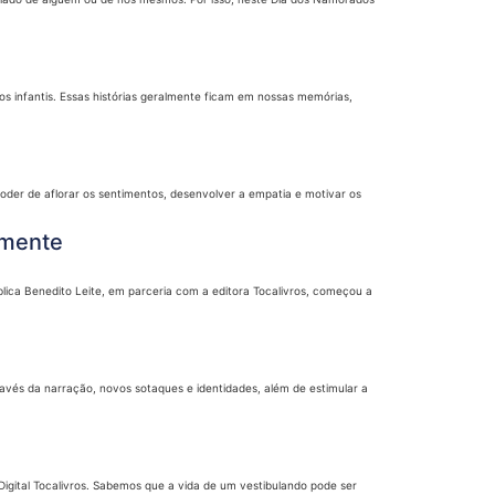
s infantis. Essas histórias geralmente ficam em nossas memórias,
oder de aflorar os sentimentos, desenvolver a empatia e motivar os
tamente
blica Benedito Leite, em parceria com a editora Tocalivros, começou a
vés da narração, novos sotaques e identidades, além de estimular a
Digital Tocalivros. Sabemos que a vida de um vestibulando pode ser