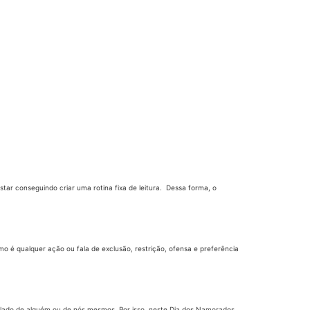
tar conseguindo criar uma rotina fixa de leitura. Dessa forma, o
smo é qualquer ação ou fala de exclusão, restrição, ofensa e preferência
 ao lado de alguém ou de nós mesmos. Por isso, neste Dia dos Namorados