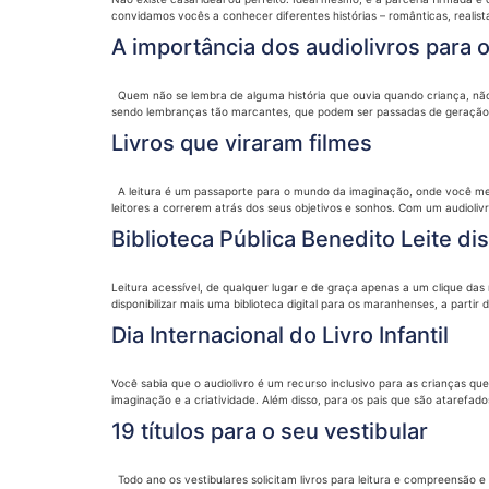
convidamos vocês a conhecer diferentes histórias – românticas, realista
A importância dos audiolivros para 
Quem não se lembra de alguma história que ouvia quando criança, não 
sendo lembranças tão marcantes, que podem ser passadas de geração em
Livros que viraram filmes
A leitura é um passaporte para o mundo da imaginação, onde você mergu
leitores a correrem atrás dos seus objetivos e sonhos. Com um audiolivro
Biblioteca Pública Benedito Leite dis
Leitura acessível, de qualquer lugar e de graça apenas a um clique das
disponibilizar mais uma biblioteca digital para os maranhenses, a partir
Dia Internacional do Livro Infantil
Você sabia que o audiolivro é um recurso inclusivo para as crianças 
imaginação e a criatividade. Além disso, para os pais que são atarefa
19 títulos para o seu vestibular
Todo ano os vestibulares solicitam livros para leitura e compreensão e