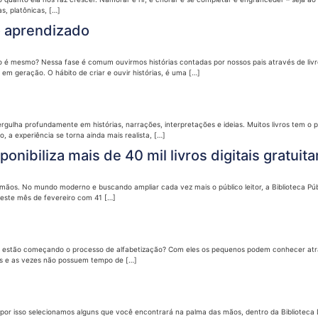
s, platônicas, […]
o aprendizado
é mesmo? Nessa fase é comum ouvirmos histórias contadas por nossos pais através de livro
 geração. O hábito de criar e ouvir histórias, é uma […]
lha profundamente em histórias, narrações, interpretações e ideias. Muitos livros tem o p
, a experiência se torna ainda mais realista, […]
ponibiliza mais de 40 mil livros digitais gratui
 mãos. No mundo moderno e buscando ampliar cada vez mais o público leitor, a Biblioteca Pú
 deste mês de fevereiro com 41 […]
que estão começando o processo de alfabetização? Com eles os pequenos podem conhecer atra
dos e as vezes não possuem tempo de […]
 por isso selecionamos alguns que você encontrará na palma das mãos, dentro da Biblioteca 