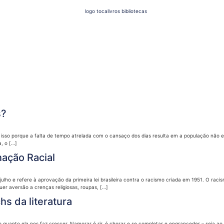
s?
isso porque a falta de tempo atrelada com o cansaço dos dias resulta em a população não es
, o […]
nação Racial
ulho e refere à aprovação da primeira lei brasileira contra o racismo criada em 1951. O raci
uer aversão a crenças religiosas, roupas, […]
s da literatura
e o quanto ela nos faz crescer. Namorar é rir, é chorar e se completar e engranceder – seja