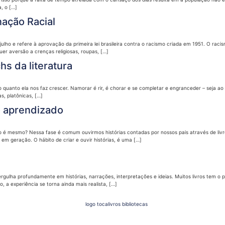
, o […]
nação Racial
ulho e refere à aprovação da primeira lei brasileira contra o racismo criada em 1951. O raci
uer aversão a crenças religiosas, roupas, […]
s da literatura
e o quanto ela nos faz crescer. Namorar é rir, é chorar e se completar e engranceder – seja
s, platônicas, […]
o aprendizado
é mesmo? Nessa fase é comum ouvirmos histórias contadas por nossos pais através de livro
 geração. O hábito de criar e ouvir histórias, é uma […]
lha profundamente em histórias, narrações, interpretações e ideias. Muitos livros tem o p
, a experiência se torna ainda mais realista, […]