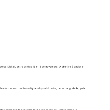
oteca Digital”, entre os dias 16 e 18 de novembro. O objetivo é apoiar e
ndo o acervo de livros digitais disponibilizados, de forma gratuita, pela
tar conseguindo criar uma rotina fixa de leitura. Dessa forma, o