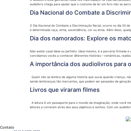
audiolivro chega para ajudar que o costume de ler um livro não se perca
Dia Nacional do Combate a Discrimi
O Dia Nacional do Combate a Discriminação Racial, ocorre no dia 03 de j
a determinada raça, etnia, ascendência, cor ou etnia. Além disso, qualq
Dia dos namorados: Explore os match
Não existe casal ideal ou perfeito. Ideal mesmo, é a parceria firmada 
convidamos vocês a conhecer diferentes histórias – românticas, realista
A importância dos audiolivros para 
Quem não se lembra de alguma história que ouvia quando criança, não 
sendo lembranças tão marcantes, que podem ser passadas de geração em
Livros que viraram filmes
A leitura é um passaporte para o mundo da imaginação, onde você mergu
leitores a correrem atrás dos seus objetivos e sonhos. Com um audiolivro
Contato