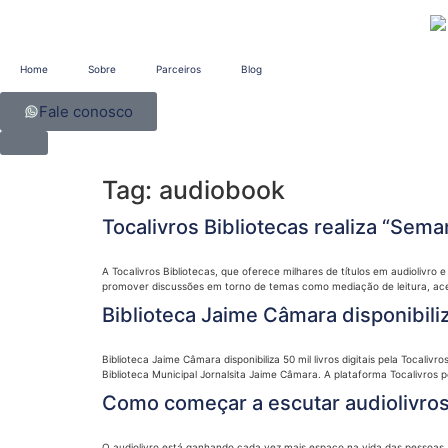
Home
Sobre
Parceiros
Blog
Fale conosco
Tag:
audiobook
Tocalivros Bibliotecas realiza “Seman
A Tocalivros Bibliotecas, que oferece milhares de títulos em audiolivro 
promover discussões em torno de temas como mediação de leitura, acerv
Biblioteca Jaime Câmara disponibiliza
Biblioteca Jaime Câmara disponibiliza 50 mil livros digitais pela Tocali
Biblioteca Municipal Jornalsita Jaime Câmara. A plataforma Tocalivros pe
Como começar a escutar audiolivro
O audiolivro está ganhando cada vez mais espaço na vida das pessoas, 