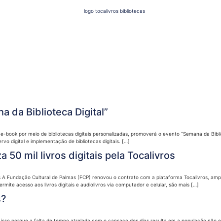
a da Biblioteca Digital”
e e-book por meio de bibliotecas digitais personalizadas, promoverá o evento “Semana da Bibli
o digital e implementação de bibliotecas digitais. […]
 50 mil livros digitais pela Tocalivros
vros A Fundação Cultural de Palmas (FCP) renovou o contrato com a plataforma Tocalivros, amplia
rmite acesso aos livros digitais e audiolivros via computador e celular, são mais […]
s?
isso porque a falta de tempo atrelada com o cansaço dos dias resulta em a população não es