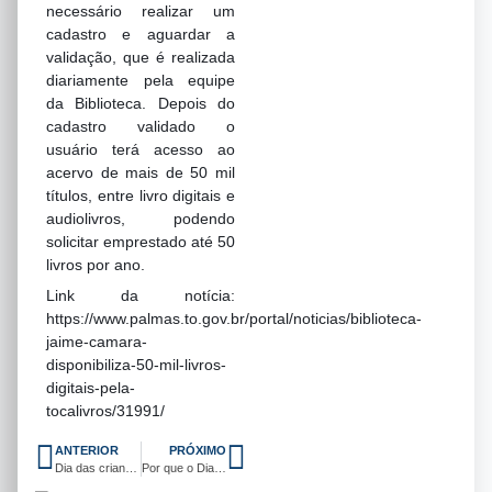
necessário realizar um
cadastro e aguardar a
validação, que é realizada
diariamente pela equipe
da Biblioteca. Depois do
cadastro validado o
usuário terá acesso ao
acervo de mais de 50 mil
títulos, entre livro digitais e
audiolivros, podendo
solicitar emprestado até 50
livros por ano.
Link da notícia:
https://www.palmas.to.gov.br/portal/noticias/biblioteca-
jaime-camara-
disponibiliza-50-mil-livros-
digitais-pela-
tocalivros/31991/
ANTERIOR
PRÓXIMO
Dia das crianças: audiolivros para comemorar com os pequenos
Por que o Dia Nacional do Livro é importante?