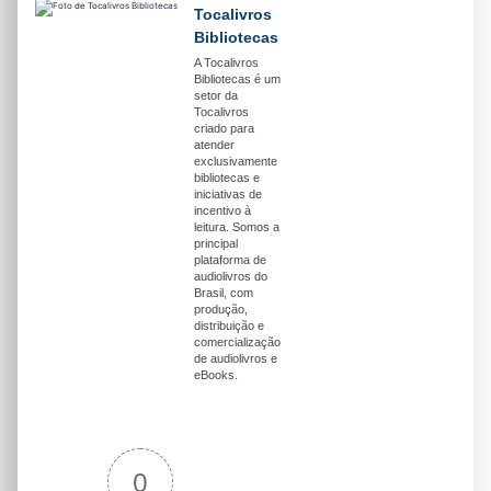
Tocalivros
Bibliotecas
A Tocalivros
Bibliotecas é um
setor da
Tocalivros
criado para
atender
exclusivamente
bibliotecas e
iniciativas de
incentivo à
leitura. Somos a
principal
plataforma de
audiolivros do
Brasil, com
produção,
distribuição e
comercialização
de audiolivros e
eBooks.
0