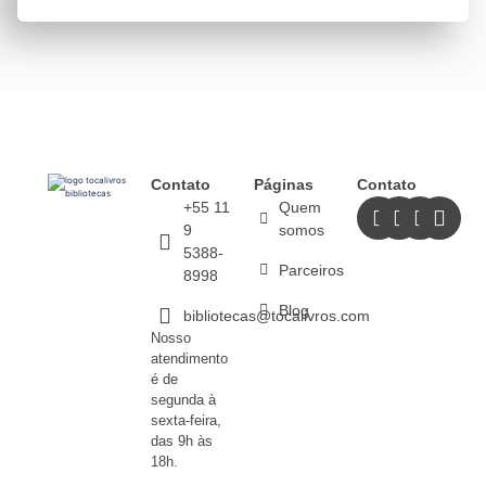
Contato
Páginas
Contato
+55 11
Quem
9
somos
5388-
Parceiros
8998
Blog
bibliotecas@tocalivros.com
Nosso
atendimento
é de
segunda à
sexta-feira,
das 9h às
18h.