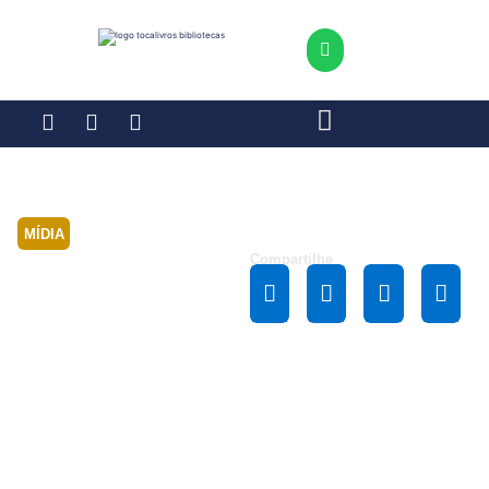
MÍDIA
Compartilhe
Biblioteca
Jaime
Câmara
disponibiliza
50 mil