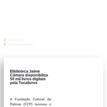
livros
digitais
pela
Tocalivros
20/10/2022
Sem Comentários
Biblioteca Jaime
Câmara disponibiliza
50 mil livros digitais
pela Tocalivros
A Fundação Cultural de
Palmas (FCP) renovou o