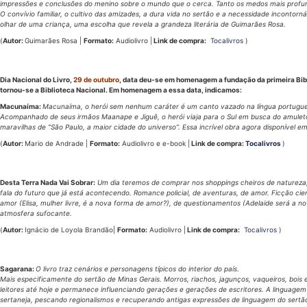
impressões e conclusões do menino sobre o mundo que o cerca. Tanto os medos mais profund
O convívio familiar, o cultivo das amizades, a dura vida no sertão e a necessidade incontor
olhar de uma criança, uma escolha que revela a grandeza literária de Guimarães Rosa.
(
Autor:
Guimarães Rosa |
Formato:
Audiolivro |
Link de compra:
Tocalivros
)
Dia Nacional do Livro,
29 de outubro
, data deu-se em homenagem a fundação da primeira Biblio
tornou-se a Biblioteca Nacional. Em homenagem a essa data, indicamos:
Macunaíma:
Macunaíma, o herói sem nenhum caráter é um canto vazado na língua portugue
Acompanhado de seus irmãos Maanape e Jiguê, o herói viaja para o Sul em busca do amuleto,
maravilhas de “São Paulo, a maior cidade do universo”. Essa incrível obra agora disponível em
(
Autor:
Mario de Andrade |
Formato:
Audiolivro e e-book |
Link de compra:
Tocalivros
)
Desta Terra Nada Vai Sobrar:
Um dia teremos de comprar nos shoppings cheiros de natureza, 
fala do futuro que já está acontecendo. Romance policial, de aventuras, de amor. Ficção cie
amor (Elisa, mulher livre, é a nova forma de amor?), de questionamentos (Adelaide será a 
atmosfera sufocante.
(
Autor:
Ignácio de Loyola Brandão|
Formato:
Audiolivro |
Link de compra:
Tocalivros
)
Sagarana:
O livro traz cenários e personagens típicos do interior do país.
Mais especificamente do sertão de Minas Gerais. Morros, riachos, jagunços, vaqueiros, bois
leitores até hoje e permanece influenciando gerações e gerações de escritores. A linguagem
sertaneja, pescando regionalismos e recuperando antigas expressões de linguagem do sertã