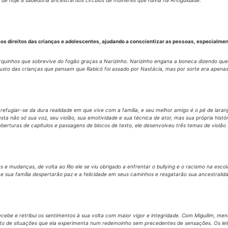
 de hoje a sabedoria ancestral dos círculos de mulheres que havia na Antiguidade
.
direitos das crianças e adolescentes, ajudando a conscientizar as pessoas, especialment
orquinhos que sobrevive do fogão graças a Narizinho. Narizinho engana a boneca dizendo q
usto das crianças que pensam que Rabicó foi assado por Nastácia, mas por sorte era apena
fugiar-se da dura realidade em que vive com a família, e seu melhor amigo é o pé de laranja
ta não só sua voz, seu violão, sua emotividade e sua técnica de ator, mas sua própria histór
aberturas de capítulos e passagens de blocos de texto, ele desenvolveu três temas de violão 
 mudanças, de volta ao Rio ele se viu obrigado a enfrentar o bullying e o racismo na escola
e sua família despertarão paz e a felicidade em seus caminhos e resgatarão sua ancestralida
cebe e retribui os sentimentos à sua volta com maior vigor e integridade. Com Miguilim, men
junto de situações que ela experimenta num redemoinho sem precedentes de sensações. Os 