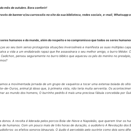
o mês de outubro. Bora conferir!
avés de banner e/ou carrosséis no site da sua biblioteca, redes sociais, e-mail, Whatsapp o
os seres humanos e do mundo, além do respeito e no compromisso que todos os seres human
raças ao seu bom senso protagoniza situações inverosímeis e manifesta as suas múltiplas ca
salva a vida a um endiabrado rapaz que lhe assassinara o seu melhor amigo, o burro Médor.
 a Cadichon, pensou seguramente no burro bíblico que aqueceu os pés do menino no presépi
amos?
mos a movimentada jornada de um grupo de vaqueiros a tocar uma extensa boiada do sítio do
e-de-Ouros, animal já idoso que, à primeira vista, não teria muita serventia. Os aconteci
inar ao mundo dos homens, O burrinho pedrês é mais uma preciosa fábula concebida por Gui
eus donos. A revolta é liderada pelos porcos Bola-de-Neve e Napoleão, que querem tirar os
e de humanos. Com um pouco mais de três horas de duração, o audiolivro A Revolução dos B
livros: os efeitos sonoros binaurais. O áudio é percebido pelo ouvinte como dois sons dif