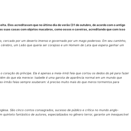
elta. Eles acreditavam que no último dia do verão (31 de outubro, de acordo com o antigo
am as suas casas com objetos macabros, como ossos e caveiras, acreditando que com isso
orido, cercado por um deserto imenso e governado por um mago poderoso. Em seu caminho,
um cérebro, um Leão que queria ser corajoso e um Homem de Lata que espera ganhar um
do o coração do príncipe. Ela é apenas a meia-irmã feia que cortou os dedos do pé para fazer
a além do que ela merece: Isabelle é uma garota de aparência normal em um mundo que
as-irmãs feias sempre souberam: é preciso muito mais do que meros tormentos para
inglesa. São cinco contos consagrados, sucesso de público e crítica no mundo anglo-
 quinteto fantástico de autores, especializados no gênero terror, garante um inesquecível