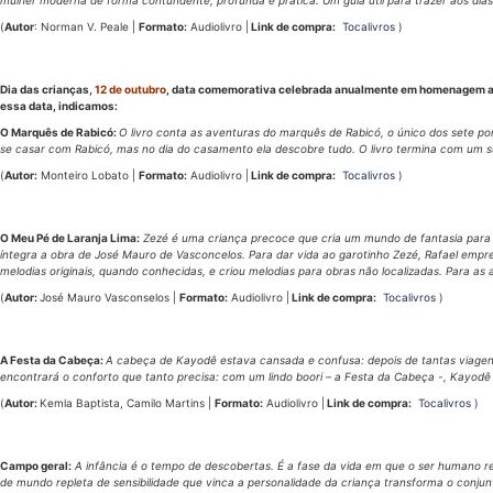
mulher moderna de forma contundente, profunda e prática. Um guia útil para trazer aos dias
(
Autor
: Norman V. Peale |
Formato:
Audiolivro |
Link de compra:
Tocalivros
)
Dia das crianças,
12 de outubro
, data comemorativa celebrada anualmente em homenagem aos 
essa data, indicamos:
O Marquês de Rabicó:
O livro conta as aventuras do marquês de Rabicó, o único dos sete p
se casar com Rabicó, mas no dia do casamento ela descobre tudo. O livro termina com um s
(
Autor:
Monteiro Lobato |
Formato:
Audiolivro |
Link de compra:
Tocalivros
)
O Meu Pé de Laranja Lima:
Zezé é uma criança precoce que cria um mundo de fantasia para re
íntegra a obra de José Mauro de Vasconcelos. Para dar vida ao garotinho Zezé, Rafael empres
melodias originais, quando conhecidas, e criou melodias para obras não localizadas. Para as 
(
Autor:
José Mauro Vasconselos |
Formato:
Audiolivro |
Link de compra:
Tocalivros
)
A Festa da Cabeça:
A cabeça de Kayodê estava cansada e confusa: depois de tantas viagens e
encontrará o conforto que tanto precisa: com um lindo boori – a Festa da Cabeça -, Kayodê 
(
Autor:
Kemla Baptista, Camilo Martins |
Formato:
Audiolivro |
Link de compra:
Tocalivros
)
Campo geral:
A infância é o tempo de descobertas. É a fase da vida em que o ser humano re
de mundo repleta de sensibilidade que vinca a personalidade da criança transforma o con