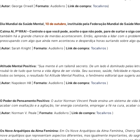
(
Autor:
George Orwell |
Formato:
Audiolivro |
Link de compra:
To
calivros
)
Dia Mundial da Saúde Mental,
10 de outubro
, instituído pela Federação Mundial de Saúde Me
Calma Aí, P*RRA! – Controle o que você pode, aceite o que não pode, pare de surtar e siga co
também há a grande chance de merdas acontecerem. Então, aprenda a lidar com o problema. S
preocupando com algo que ainda nem aconteceu e desperdiça horas surtando sobre algo que 
(
Autor:
Sarah Knight |
Formato:
Audiolivro |
Link de compra:
Tocalivros
)
Atitude Mental Positiva:
“Sua mente é um talismã secreto. De um lado é dominado pelas letras
roubá-lo de tudo que torna a vida digna de ser vivida. Seu sucesso, saúde, felicidade e riq
todos os tempos, o resultado foi Atitude Mental Positiva, o fenômeno editorial que sugeriu 
(
Autor:
Napoleon Hill |
Formato:
Audiolivro |
Link de compra:
Tocalivros
)
O Poder do Pensamento Positivo:
O autor Norman Vincent Peale ensina um sistema de vida ba
acabar com exaltação e a agitação, ter energia constante, empregar a fé na cura, acabar c
(
Autor:
Norman V. Peale |
Formato:
Audiolivro |
Link de compra:
Tocalivros
)
Os Nove Arquétipos da Alma Feminina:
Em Os Nove Arquétipos da Alma Feminina, Cherry Gilch
nove arquétipos que representam aspectos diferentes, mas igualmente importantes, do sagrad