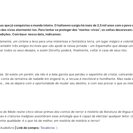
s que já conquistou o mundo inteiro. O hallowen surgiu há mais de 2,5 mil anos com o povo c
do dos vivos atormentá-los. Para tentar se proteger dos “mortos-vivos”, os celtas decorav
tradições. Com base nessa data, indicamos:
adamente, um ciclone a leva para uma misteriosa e fantástica terra, um lugar mágico e col
também três amigos incríveis que vão ajudá-la nessa jornada – um Espantalho que deseja 
 todos os seus desejos, e assim Dorothy poderá, finalmente, voltar à casa de seus tios.
ncipe. Só existe um porém: ela não é a bela garota que perdeu o sapatinho de cristal, cativan
conta da tentativa de Isabelle em enganá-lo, a recusa é inevitável e humilhante. Mas nad
e… ela se depara com a oportunidade de mudar seu destino, e com isso provar o que as mei
s do Medo reúne cinco obras-primas dos contos de terror e mistério da literatura de língua 
 e criaturas malignas assombram essa antologia que é capaz de eletrizar qualquer leitor. Um
 qualidade: é o que há de melhor, em matéria de mistério e terror!
:
Audiolivro
| Link de compra:
Tocalivros
)