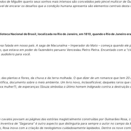
os de Miguilim quanto seus sonhos mais intensos são concebidos pelo pincel multicor de G
nável de encarar os desafios que a condição humana apresenta são elementos centrais desta n
teca Nacional do Brasil, localizada no Rio de Janeiro, em 1810, quando o Rio de Janeiro era c
sa falada em nosso país. A saga de Macunaíma – Imperador do Mato – começa quando ele p
 que estava em poder do fazendeiro peruano Venceslau Pietro Pietra. Encantado com a “civi
 audiolivro para você.
das plantas e flores, da chuva e da terra molhada. O que dizer de um romance que tem 20 an
ntífica, documento sobre o meio ambiente. Um livro novo, inclassificável, daqueles raros qu
nova mulher?), de esperanças (Souza simboliza o último homem indignado contra a destruiçã
 e cavalos povoam as páginas das estórias magistralmente construídas por Guimarães Rosa, cu
 inventiva de “Sagarana” é outro aspecto que distinguiria para sempre o autor no campo da 
o, Rosa inova com a criação de neologismos cuidadosamente lapidados. Dentre os nove conto