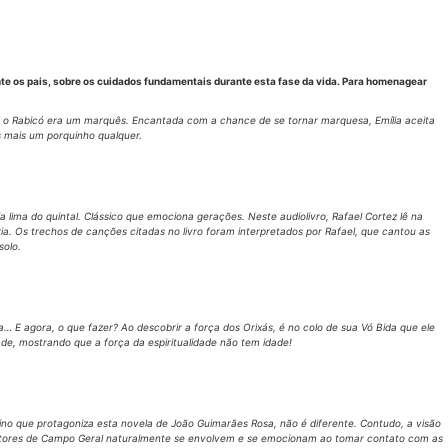
e os pais, sobre os cuidados fundamentais durante esta fase da vida. Para homenagear
ue o Rabicó era um marquês. Encantada com a chance de se tornar marquesa, Emília aceita
s mais um porquinho qualquer.
 lima do quintal. Clássico que emociona gerações. Neste audiolivro, Rafael Cortez lê na
ia. Os trechos de canções citadas no livro foram interpretados por Rafael, que cantou as
solo.
… E agora, o que fazer? Ao descobrir a força dos Orixás, é no colo de sua Vó Bida que ele
de, mostrando que a força da espiritualidade não tem idade!
ino que protagoniza esta novela de João Guimarães Rosa, não é diferente. Contudo, a visão
leitores de Campo Geral naturalmente se envolvem e se emocionam ao tomar contato com as