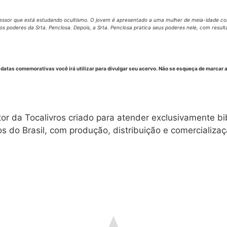
ofessor que está estudando ocultismo. O jovem é apresentado a uma mulher de meia-idade co
os poderes da Srta. Penclosa. Depois, a Srta. Penclosa pratica seus poderes nele, com resul
datas comemorativas você irá utilizar para divulgar seu acervo.
Não se esqueça de marcar a 
or da Tocalivros criado para atender exclusivamente bibl
ros do Brasil, com produção, distribuição e comercializa