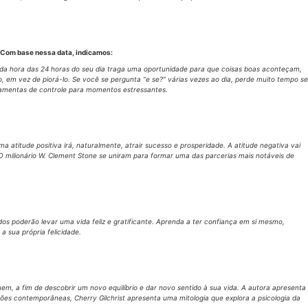
r. Com base nessa data, indicamos:
a hora das 24 horas do seu dia traga uma oportunidade para que coisas boas aconteçam,
 em vez de piorá-lo. Se você se pergunta “e se?” várias vezes ao dia, perde muito tempo se
erramentas de controle para momentos estressantes.
 atitude positiva irá, naturalmente, atrair sucesso e prosperidade. A atitude negativa vai
CEO milionário W. Clement Stone se uniram para formar uma das parcerias mais notáveis de
os poderão levar uma vida feliz e gratificante. Aprenda a ter confiança em si mesmo,
 sua própria felicidade.
em, a fim de descobrir um novo equilíbrio e dar novo sentido à sua vida. A autora apresenta
ões contemporâneas, Cherry Gilchrist apresenta uma mitologia que explora a psicologia da