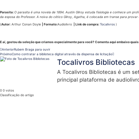
Parasita:
O parasita é uma novela de 1894. Austin Gilroy estuda fisiologia e conhece um pr
da esposa do Professor. A noiva do cético Gilroy, Agatha, é colocada em transe para provar 
(
Autor:
Arthur Conan Doyle
| Formato:
Audiolivro
| Link de compra:
Tocalivros
)
E aí, gostou da seleção que criamos especialmente para você? Comenta aqui embaixo quais 
Anterior
Rubem Braga para ouvir
Próximo
Como contratar a biblioteca digital através da dispensa de licitação
Tocalivros Bibliotecas
A Tocalivros Bibliotecas é um set
principal plataforma de audioliv
0
0
votos
Classificação do artigo