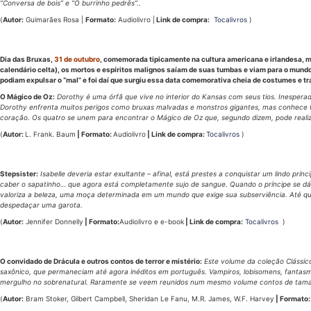
“Conversa de bois” e “O burrinho pedrês”..
(
Autor:
Guimarães Rosa |
Formato:
Audiolivro |
Link de compra:
Tocalivros
)
Dia das Bruxas,
31 de outubro
, comemorada tipicamente na cultura americana e irlandesa, ma
calendário celta), os mortos e espíritos malignos saíam de suas tumbas e viam para o mun
podiam expulsar o “mal” e foi daí que surgiu essa data comemorativa cheia de costumes e 
O Mágico de Oz:
Dorothy é uma órfã que vive no interior do Kansas com seus tios. Inesper
Dorothy enfrenta muitos perigos como bruxas malvadas e monstros gigantes, mas conhece 
coração. Os quatro se unem para encontrar o Mágico de Oz que, segundo dizem, pode realizar
(
Autor:
L. Frank. Baum
| Formato:
Audiolivro
| Link de compra:
Tocalivros
)
Stepsister:
Isabelle deveria estar exultante – afinal, está prestes a conquistar um lindo prí
caber o sapatinho… que agora está completamente sujo de sangue. Quando o príncipe se dá 
valoriza a beleza, uma moça determinada em um mundo que exige sua subserviência. Até qu
despedaçar uma garota.
(
Autor:
Jennifer Donnelly
| Formato:
Audiolivro e e-book
| Link de compra:
Tocalivros
)
O convidado de Drácula e outros contos de terror e mistério:
Este volume da coleção Clássico
saxônico, que permaneciam até agora inéditos em português. Vampiros, lobisomens, fantasmas
mergulho no sobrenatural. Raramente se veem reunidos num mesmo volume contos de tamanha
(
Autor:
Bram Stoker, Gilbert Campbell, Sheridan Le Fanu, M.R. James, W.F. Harvey
| Formato