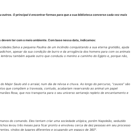
u outros. O principal é encontrar formas para que a sua biblioteca converse cada vez mais
os devem ter com o meio ambiente. Com base nessa data, indicamos:
pacidades.Salva a pequena Paulina de um incêndio conquistando a sua eterna gratidão, ajuda
 Cadichon, apesar da sua condição de burro e da arrogância dos homens para com os animais
o, lembrou também aquele outro que conduziu o menino a caminho do Egipto e, porque não,
 Major Saulo até o arraial, num dia de névoa e chuva. Ao longo do percurso, “causos” são
mentos que compõem a travessia, contudo, acabariam reservando ao animal um papel
marães Rosa, que nos transporta para o seu universo sertanejo repleto de encantamento e
 humanos do comando. Eles tentam criar uma sociedade utópica, porém Napoleão, seduzido
ichos levou três meses para ficar pronto e envolveu cerca de dez pessoas em seu processo
erentes, vindos de lugares diferentes e ocupando um espaço de 360°.