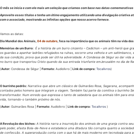
O mês se inicia e com ele mais um seleção que criamos com base nas datas comemorativas d
Aproveite esses títulos e tenha um ótimo engajamento utilizando uma divulgação criativa atr
com o associado, mostrando as infinitas opções que nosso acervo fornece.
Vamos as datas:
Dia Mundial dos Animais,
04 de outubro
, foca na importância que os animais têm na vida d
Memórias de um Burro:
É a história de um burro cinzento – Cadichon – um anti-herói que g
os guardas a apanhar ladrões refugiados na ruínas, socorre uma velhota e um saltimbanco, 
da sua condição, prova que pode ser útil na adversidade. A Condessa de Ségur ao dar vida
no burro que transportou Cristo quando da sua entrada triunfante emJerusalém no dia de R
(
Autor:
Condessa de Ségur |
Formato:
Audiolivro |
Link de compra:
To
calivros
)
O burrinho pedrês:
Narrativa que abre um clássico de Guimarães Rosa, Sagarana, acompanha
contados pelos homens que integram a viagem. Também faz parte da comitiva o burrinho Set
transformador. Num enredo que expressa o tanto de sabedoria que os animais têm para ens
vida, tornando-o também próximo de nós.
(
Autor:
Guimarães Rosa |
Formato:
Audiolivro |
Link de compra:
Tocalivros
)
A Revolução dos bichos:
A história narra a insurreição dos animais de uma granja contra s
pelo poder, afasta Bola-de-Neve e estabelece uma ditadura tão corrupta quanto a sociedad
de confecção. A superprodução conta com o que há de mais moderno em tecnologia para audio