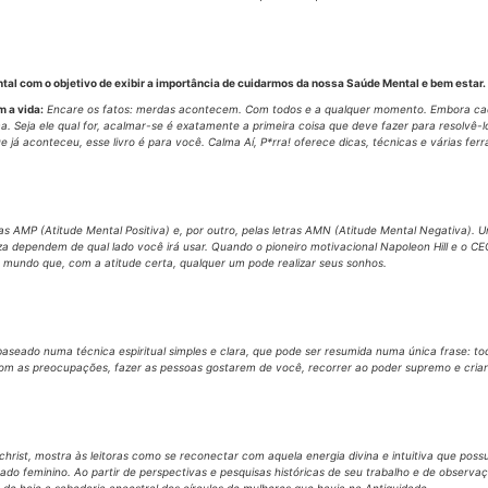
ntal com o objetivo de exibir a importância de cuidarmos da nossa Saúde Mental e bem esta
m a vida:
Encare os fatos: merdas acontecem. Com todos e a qualquer momento. Embora cad
eja ele qual for, acalmar-se é exatamente a primeira coisa que deve fazer para resolvê-lo,
já aconteceu, esse livro é para você. Calma Aí, P*rra! oferece dicas, técnicas e várias f
 AMP (Atitude Mental Positiva) e, por outro, pelas letras AMN (Atitude Mental Negativa). Uma
ueza dependem de qual lado você irá usar. Quando o pioneiro motivacional Napoleon Hill e o 
ao mundo que, com a atitude certa, qualquer um pode realizar seus sonhos.
seado numa técnica espiritual simples e clara, que pode ser resumida numa única frase: tod
om as preocupações, fazer as pessoas gostarem de você, recorrer ao poder supremo e criar a
rist, mostra às leitoras como se reconectar com aquela energia divina e intuitiva que possu
o feminino. Ao partir de perspectivas e pesquisas históricas de seu trabalho e de observaç