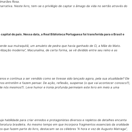
uimarães Rosa.
arrativa. Neste livro, tem-se o privilégio de captar o âmago da vida no sertão através do
apital do país. Nessa data, a Real Biblioteca Portuguesa foi transferida para o Brasil e
erde sua muiraquitã, um amuleto de pedra que havia ganhado de Ci, a Mãe do Mato.
lização moderna”, Macunaíma, de certa forma, se vê dividido entre seu reino e as
os e continua a ser vendido como se tivesse sido lançado agora, pela sua atualidade? Ele
e nos entretêm e fazem pensar. De ação, reflexão, suspense (o que vai acontecer conosco?),
o de nós mesmos?). Leve humor e ironia profunda permeiam este livro em meio a uma
ja habilidade para criar enredos e protagonistas diversos e repletos de detalhes encanta
literatura brasileira. Ao mesmo tempo em que incorpora fragmentos essenciais da oralidade
s que fazem parte do livro, destacam-se os célebres “A hora e vez de Augusto Matraga”,